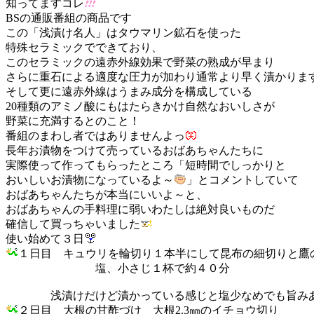
知ってますコレ
BSの通販番組の商品です
この「浅漬け名人」はタウマリン鉱石を使った
特殊セラミックでできており、
このセラミックの遠赤外線効果で野菜の熟成が早まり
さらに重石による適度な圧力が加わり通常より早く漬かりま
そして更に遠赤外線はうまみ成分を構成している
20種類のアミノ酸にもはたらきかけ自然なおいしさが
野菜に充満するとのこと！
番組のまわし者ではありませんよっ
長年お漬物をつけて売っているおばあちゃんたちに
実際使って作ってもらったところ「短時間でしっかりと
おいしいお漬物になっているよ～
」とコメントしていて
おばあちゃんたちが本当にいいよ～と、
おばあちゃんの手料理に弱いわたしは絶対良いものだ
確信して買っちゃいました
使い始めて３日
１日目 キュウリを輪切り１本半にして昆布の細切りと鷹
塩、小さじ１杯で約４０分
浅漬けだけど漬かっている感じと塩少なめでも旨みあり
２日目 大根の甘酢づけ 大根2.3㎜のイチョウ切り