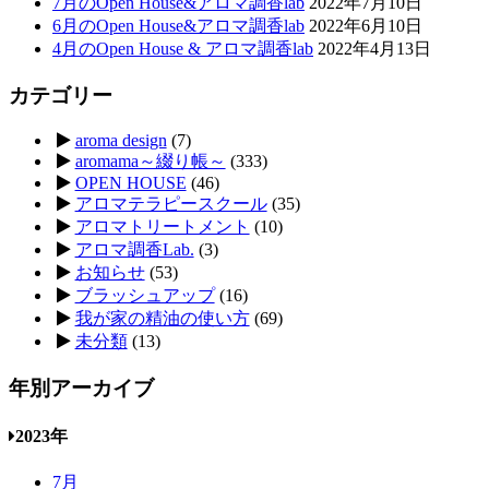
7月のOpen House&アロマ調香lab
2022年7月10日
6月のOpen House&アロマ調香lab
2022年6月10日
4月のOpen House & アロマ調香lab
2022年4月13日
カテゴリー
aroma design
(7)
aromama～綴り帳～
(333)
OPEN HOUSE
(46)
アロマテラピースクール
(35)
アロマトリートメント
(10)
アロマ調香Lab.
(3)
お知らせ
(53)
ブラッシュアップ
(16)
我が家の精油の使い方
(69)
未分類
(13)
年別アーカイブ
2023年
7月