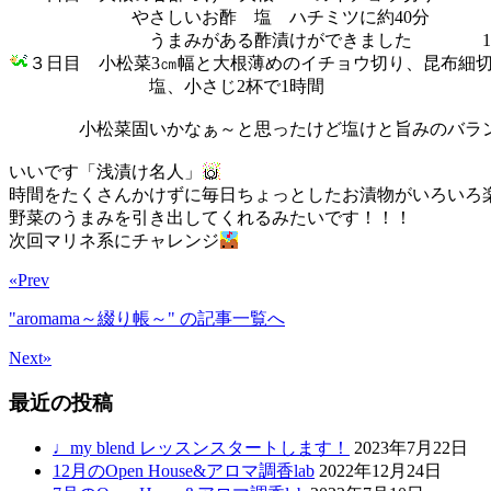
やさしいお酢 塩 ハチミツに約40分
うまみがある酢漬けができました 1号チャ
３日目 小松菜3㎝幅と大根薄めのイチョウ切り、昆布細
塩、小さじ2杯で1時間
小松菜固いかなぁ～と思ったけど塩けと旨みのバランスgo
いいです「浅漬け名人」
時間をたくさんかけずに毎日ちょっとしたお漬物がいろいろ
野菜のうまみを引き出してくれるみたいです！！！
次回マリネ系にチャレンジ
«Prev
"aromama～綴り帳～"
の記事一覧へ
Next»
最近の投稿
♩my blend レッスンスタートします！
2023年7月22日
12月のOpen House&アロマ調香lab
2022年12月24日