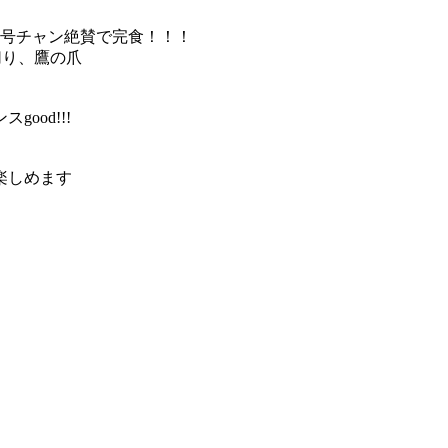
ン絶賛で完食！！！
切り、鷹の爪
od!!!
楽しめます