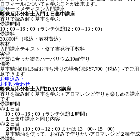
ロフィールについても学ぶことが出来ます。
嗅覚反応分析士入門
１日集中講座
香りで読み解く基本を学ぶ
受講時間
10：00～16：00（ランチ休憩12：00～13：00）
受講料
30,800円（税込・教材費込）
教材
入門講座テキスト・修了書発行手数料
実習
体質に合った塗るハーバリウム10㎖作り
備考
基本精油8種1.5㎖お持ち帰りの場合別途¥7,700（税込）-でご用
意できます
お申込み・
お問い合わせ
嗅覚反応分析士入門
2DAYS講座
香りを読み解く基本を学ぶ＋アロマレシピ作りも楽しめる講座
です
受講時間
◎１日目
10：00～16：00（ランチ休憩１時間）
１日集中講座と同じ内容
◎２日目
２時間（10：00～12：00 または 13：00～15：00）
基本精油を使って、お好みで作りたいアロマレシピ２種作成
受講料