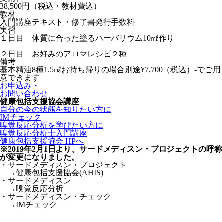
38,500円（税込・教材費込）
教材
入門講座テキスト・修了書発行手数料
実習
１日目 体質に合った塗るハーバリウム10㎖作り
２日目 お好みのアロマレシピ２種
備考
基本精油8種1.5㎖お持ち帰りの場合別途¥7,700（税込）-でご用
意できます
お申込み・
お問い合わせ
健康包括支援協会講座
自分の今の状態を知りたい方に
IMチェック
嗅覚反応分析を学びたい方に
嗅覚反応分析士入門講座
健康包括支援協会 HPへ
※2019年2月1日より、サードメディスン・プロジェクトの呼称
が変更になりました。
・サードメディスン・プロジェクト
→健康包括支援協会(AHIS)
・サードメディスン
→嗅覚反応分析
・サードメディスン・チェック
→IMチェック