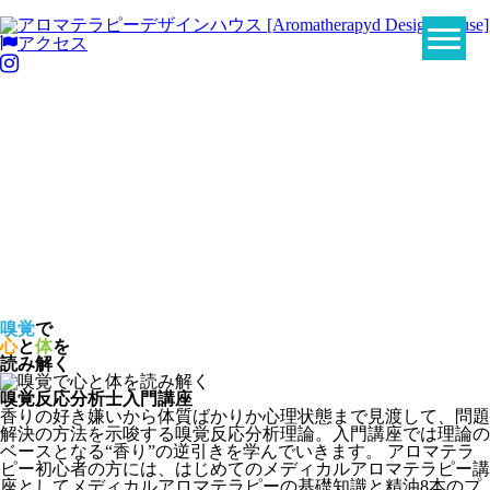
アクセス
嗅覚
で
心
と
体
を
読み解く
嗅覚反応分析士入門講座
香りの好き嫌いから体質ばかりか心理状態まで見渡して、問題
解決の方法を示唆する嗅覚反応分析理論。入門講座では理論の
ベースとなる“香り”の逆引きを学んでいきます。 アロマテラ
ピー初心者の方には、はじめてのメディカルアロマテラピー講
座としてメディカルアロマテラピーの基礎知識と精油8本のプ