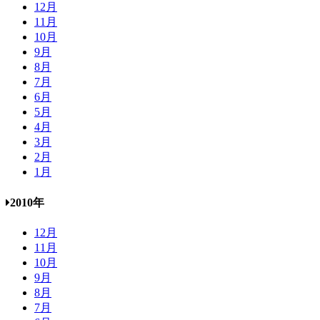
12月
11月
10月
9月
8月
7月
6月
5月
4月
3月
2月
1月
2010年
12月
11月
10月
9月
8月
7月