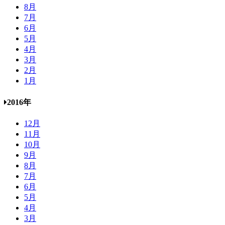
8月
7月
6月
5月
4月
3月
2月
1月
2016年
12月
11月
10月
9月
8月
7月
6月
5月
4月
3月