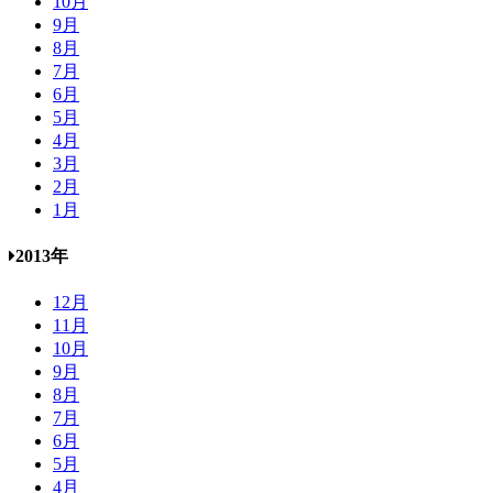
10月
9月
8月
7月
6月
5月
4月
3月
2月
1月
2013年
12月
11月
10月
9月
8月
7月
6月
5月
4月