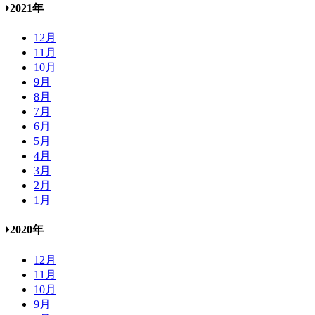
2021年
12月
11月
10月
9月
8月
7月
6月
5月
4月
3月
2月
1月
2020年
12月
11月
10月
9月