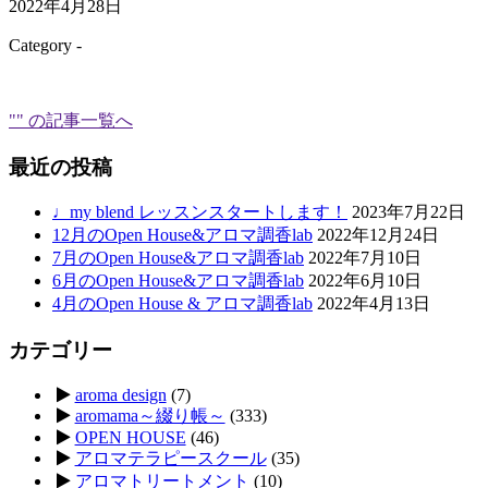
2022年4月28日
Category -
""
の記事一覧へ
最近の投稿
♩my blend レッスンスタートします！
2023年7月22日
12月のOpen House&アロマ調香lab
2022年12月24日
7月のOpen House&アロマ調香lab
2022年7月10日
6月のOpen House&アロマ調香lab
2022年6月10日
4月のOpen House & アロマ調香lab
2022年4月13日
カテゴリー
aroma design
(7)
aromama～綴り帳～
(333)
OPEN HOUSE
(46)
アロマテラピースクール
(35)
アロマトリートメント
(10)