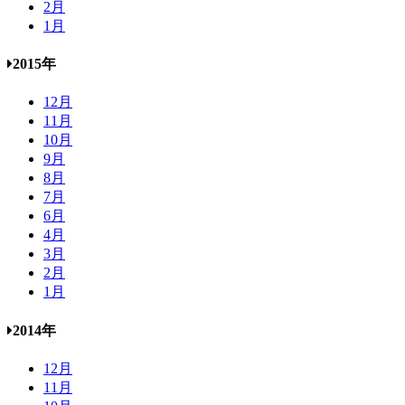
2月
1月
2015年
12月
11月
10月
9月
8月
7月
6月
4月
3月
2月
1月
2014年
12月
11月