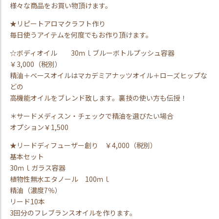
様々な商品をお買い物頂けます。
★リピートアロマクラフト作り
毎日使うアイテムを何度でもお作り頂けます。
☆ボディオイル 30ｍｌブルーボトルプッシュ容器
￥3,000（税別）
精油＋ベースオイルはマカデミアナッツオイル＋ローズヒップな
どの
高機能オイルをブレンド致します。裏技の使い方も伝授！
＊サードメディスン・チェックで精油を選びたい場合
オプション￥1,500
★リードディフューザー創り ￥4,000（税別）
基本セット
30ｍｌガラス容器
植物性無水エタノール 100ｍｌ
精油（濃度7％）
リード10本
3回分のフレブランスオイルを作ります。