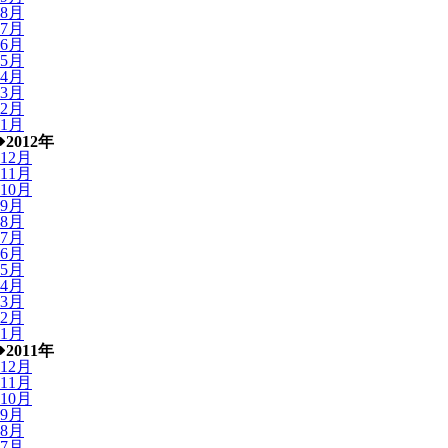
8月
7月
6月
5月
4月
3月
2月
1月
2012年
12月
11月
10月
9月
8月
7月
6月
5月
4月
3月
2月
1月
2011年
12月
11月
10月
9月
8月
7月