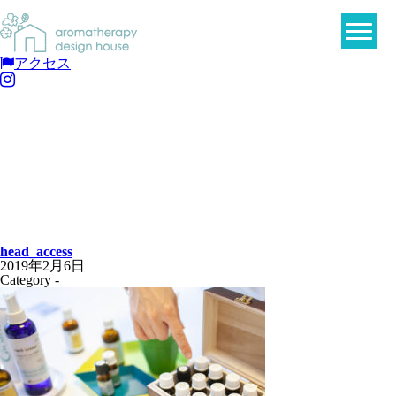
アクセス
head_access
2019年2月6日
Category -