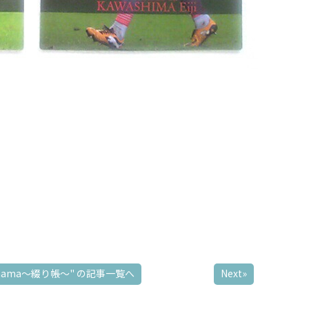
omama～綴り帳～"
の記事一覧へ
Next»