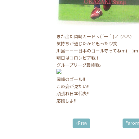
また出た岡崎カードヽ(´ー｀)ノ ♡♡♡
気持ちが通じたかと思った♡笑
川島ーーー日本のゴール守ってねm(__)m
明日はコロンビア戦！
グループリーグ最終戦。
岡崎のゴール!!
この姿が見たい!!
頑張れ日本代表!!
応援しよ!!
«Prev
"ar