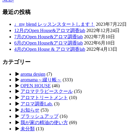
最近の投稿
♩my blend レッスンスタートします！
2023年7月22日
12月のOpen House&アロマ調香lab
2022年12月24日
7月のOpen House&アロマ調香lab
2022年7月10日
6月のOpen House&アロマ調香lab
2022年6月10日
4月のOpen House & アロマ調香lab
2022年4月13日
カテゴリー
aroma design
(7)
aromama～綴り帳～
(333)
OPEN HOUSE
(46)
アロマテラピースクール
(35)
アロマトリートメント
(10)
アロマ調香Lab.
(3)
お知らせ
(53)
ブラッシュアップ
(16)
我が家の精油の使い方
(69)
未分類
(13)