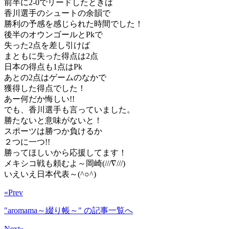
前半に2-0でリードしたときは
香川選手のシュートの余韻で
勝利の予感を感じられた時間でした！
後半のオウンゴールとPkで
失った2点を差し引けば
まともに失った得点は2点
日本の得点も1点はPk
あとの2点はゲームのなかで
獲得した得点でした！
あー何だか悔しい!!
でも、香川選手も言っていました。
勝たないと意味がないと！
スポーツは勝つか負けるか
２つに一つ!!
勝ってほしいから応援してます！
メキシコ戦も頼むよ～岡崎(///∇///)
いえいえ日本代表～(^○^)
«Prev
"aromama～綴り帳～"
の記事一覧へ
Next»