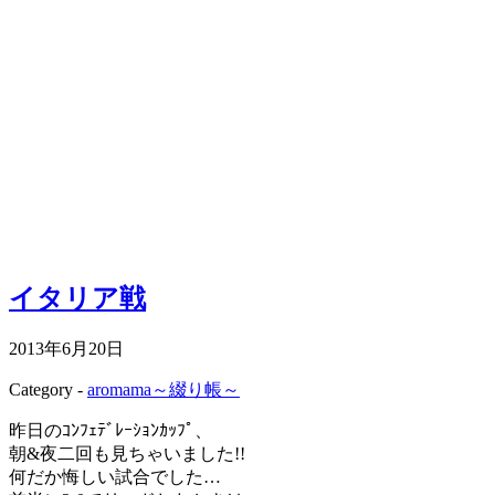
イタリア戦
2013年6月20日
Category -
aromama～綴り帳～
昨日のｺﾝﾌｪﾃﾞﾚｰｼｮﾝｶｯﾌﾟ、
朝&夜二回も見ちゃいました!!
何だか悔しい試合でした…