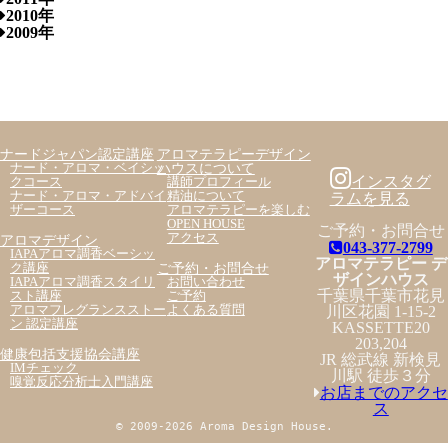
2010年
2009年
ナードジャパン認定講座
アロマテラピーデザイン
ハウスについて
ナード・アロマ・ベイシッ
インスタグ
クコース
講師プロフィール
ナード・アロマ・アドバイ
精油について
ラムを見る
ザーコース
アロマテラピーを楽しむ
OPEN HOUSE
ご予約・お問合せ
アクセス
アロマデザイン
043-377-2799
IAPAアロマ調香ベーシッ
アロマテラピー デ
ご予約・お問合せ
ク講座
ザインハウス
IAPAアロマ調香スタイリ
お問い合わせ
千葉県千葉市花見
スト講座
ご予約
アロマフレグランスストー
よくある質問
川区花園 1-15-2
ン 認定講座
KASSETTE20
203,204
健康包括支援協会講座
JR 総武線 新検見
IMチェック
川駅 徒歩３分
嗅覚反応分析士入門講座
お店までのアクセ
ス
© 2009-2026 Aroma Design House.