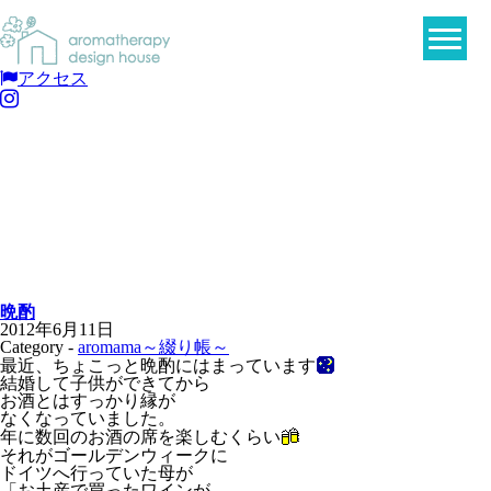
アクセス
晩酌
2012年6月11日
Category -
aromama～綴り帳～
最近、ちょこっと晩酌にはまっています
結婚して子供ができてから
お酒とはすっかり縁が
なくなっていました。
年に数回のお酒の席を楽しむくらい
それがゴールデンウィークに
ドイツへ行っていた母が
「お土産で買ったワインが