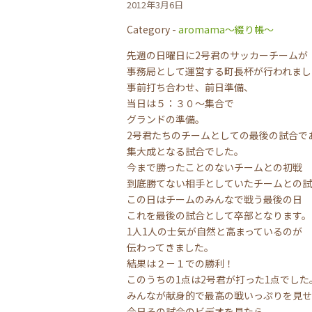
2012年3月6日
Category -
aromama～綴り帳～
先週の日曜日に2号君のサッカーチームが
事務局として運営する町長杯が行われまし
事前打ち合わせ、前日準備、
当日は５：３０～集合で
グランドの準備。
2号君たちのチームとしての最後の試合で
集大成となる試合でした。
今まで勝ったことのないチームとの初戦
到底勝てない相手としていたチームとの試
この日はチームのみんなで戦う最後の日
これを最後の試合として卒部となります。
1人1人の士気が自然と高まっているのが
伝わってきました。
結果は２－１での勝利！
このうちの1点は2号君が打った1点でした
みんなが献身的で最高の戦いっぷりを見せ
今日その試合のビデオを見たら