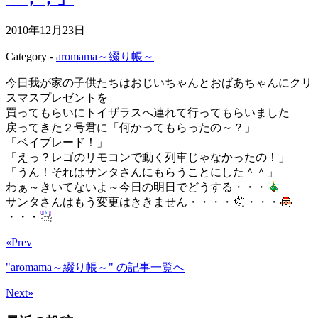
2010年12月23日
Category -
aromama～綴り帳～
今日我が家の子供たちはおじいちゃんとおばあちゃんにクリ
スマスプレゼントを
買ってもらいにトイザラスへ連れて行ってもらいました
戻ってきた２号君に「何かってもらったの～？」
「ベイブレード！」
「えっ？レゴのリモコンで動く列車じゃなかったの！」
「うん！それはサンタさんにもらうことにした＾＾」
わぁ～きいてないよ～今日の明日でどうする・・・
サンタさんはもう変更はききません・・・・
・・・
・・・
«Prev
"aromama～綴り帳～"
の記事一覧へ
Next»