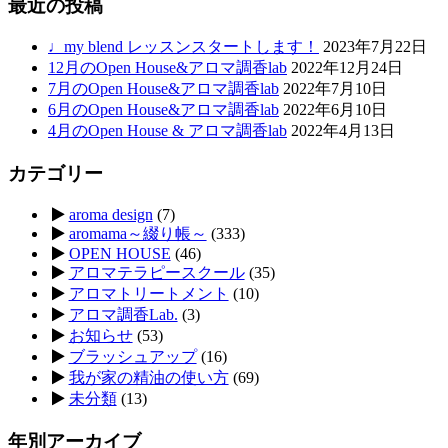
最近の投稿
♩my blend レッスンスタートします！
2023年7月22日
12月のOpen House&アロマ調香lab
2022年12月24日
7月のOpen House&アロマ調香lab
2022年7月10日
6月のOpen House&アロマ調香lab
2022年6月10日
4月のOpen House & アロマ調香lab
2022年4月13日
カテゴリー
aroma design
(7)
aromama～綴り帳～
(333)
OPEN HOUSE
(46)
アロマテラピースクール
(35)
アロマトリートメント
(10)
アロマ調香Lab.
(3)
お知らせ
(53)
ブラッシュアップ
(16)
我が家の精油の使い方
(69)
未分類
(13)
年別アーカイブ