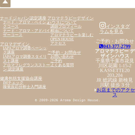
ナードジャパン認定講座
アロマテラピーデザイン
ハウスについて
ナード・アロマ・ベイシッ
インスタグ
クコース
講師プロフィール
ナード・アロマ・アドバイ
精油について
ラムを見る
ザーコース
アロマテラピーを楽しむ
OPEN HOUSE
ご予約・お問合せ
アクセス
アロマデザイン
043-377-2799
IAPAアロマ調香ベーシッ
アロマテラピー デ
ご予約・お問合せ
ク講座
ザインハウス
IAPAアロマ調香スタイリ
お問い合わせ
千葉県千葉市花見
スト講座
ご予約
アロマフレグランスストー
よくある質問
川区花園 1-15-2
ン 認定講座
KASSETTE20
203,204
健康包括支援協会講座
JR 総武線 新検見
IMチェック
川駅 徒歩３分
嗅覚反応分析士入門講座
お店までのアクセ
ス
© 2009-2026 Aroma Design House.