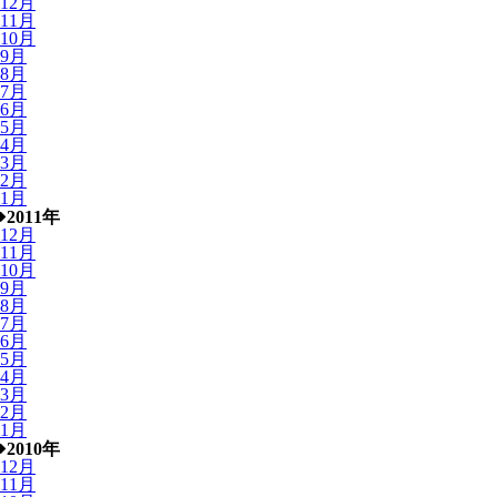
12月
11月
10月
9月
8月
7月
6月
5月
4月
3月
2月
1月
2011年
12月
11月
10月
9月
8月
7月
6月
5月
4月
3月
2月
1月
2010年
12月
11月