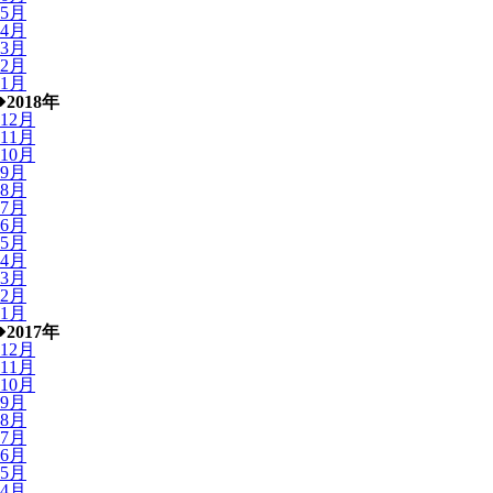
5月
4月
3月
2月
1月
2018年
12月
11月
10月
9月
8月
7月
6月
5月
4月
3月
2月
1月
2017年
12月
11月
10月
9月
8月
7月
6月
5月
4月